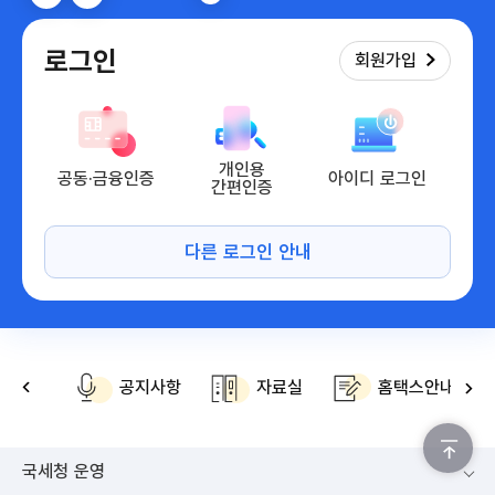
로그인
회원가입
개인용
공동·금융인증
아이디 로그인
간편인증
공지사항
자료실
홈택스안내
위로가기
국세청 운영