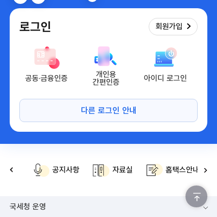
로그인
회원가입
개인용
공동·금융인증
아이디 로그인
간편인증
공지사항
자료실
홈택스안내
위로가기
국세청 운영